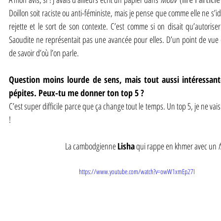
Doillon soit raciste ou anti-féministe, mais je pense que comme elle ne s’ide
rejette et le sort de son contexte. C’est comme si on disait qu’autoris
Saoudite ne représentait pas une avancée pour elles. D’un point de vue eur
de savoir d’où l’on parle.
Question moins lourde de sens, mais tout aussi intéressante
pépites. Peux-tu me donner ton top 5 ?
C’est super difficile parce que ça change tout le temps. Un top 5, je ne vais p
!
La cambodgienne 
Lisha
 qui rappe en khmer avec un 
f
https://www.youtube.com/watch?v=owW1xmEp27I