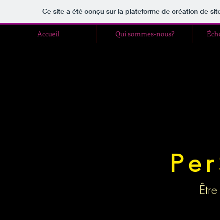
Ce site a été conçu sur la plateforme de création de sit
Accueil
Qui sommes-nous?
Éch
Per
Être