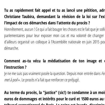
Tu as rapidement fait appel et tu as lancé une pétition, adr
Christiane Taubira, demandant la révision de la loi sur l'exh
l'impact de ces démarches dans l'attente du procès ?
Honnêtement, aucun ! Ce qui a fait bouger les choses est le fait que je soll
parlementaires pour leur exposer mon cas et ma volonté de changer la lo
d’ailleurs organisé un colloque à l’Assemblée nationale en juin 2015 po
démarche.
Comment as-tu vécu la médiatisation de ton image et d
l'instruction ?
Je ne me suis pas vraiment posée la question. Depuis mon entrée dans 
Fe
met à poil 
». Le procès n’a fait que renforcer ce préjugé.
Au terme du procès, la "justice" (sic!) te condamne à un mois
euros de dommages et intérêts pour le curé et 1500 euros au tit
tribunal correctionnel de Paris. La peine est lourde, discrimin