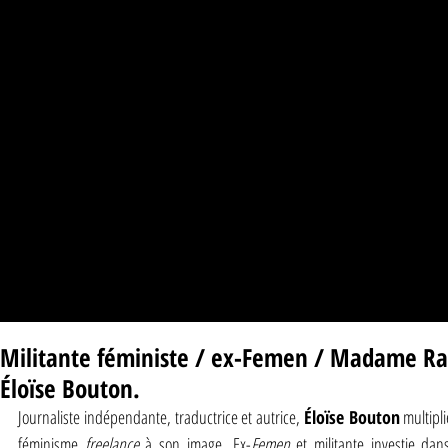
Militante féministe / ex-Femen / Madame Rap
Éloïse Bouton.
Journaliste indépendante, traductrice et autrice, 
Éloïse Bouton
 multipl
féminisme 
freelance 
à son image. Ex-
Femen
 et militante investie dan