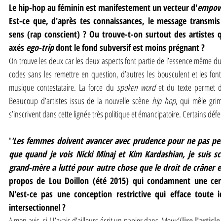
Le hip-hop au féminin est manifestement un vecteur d'
empow
Est-ce que, d'après tes connaissances, le message transmis
sens (rap conscient) ? Ou trouve-t-on surtout des artistes
axés 
ego-trip
 dont le fond subversif est moins prégnant ?
On trouve les deux car les deux aspects font partie de l’essence même du 
codes sans les remettre en question, d’autres les bousculent et les font
musique contestataire. La force du 
spoken word
 et du texte permet de
Beaucoup d’artistes issus de la nouvelle scène 
hip hop
, qui mêle gri
s’inscrivent dans cette lignée très politique et émancipatoire. Certains dé
'
'Les femmes doivent avancer avec prudence pour ne pas perd
que quand je vois Nicki Minaj et Kim Kardashian, je suis sc
grand-mère a lutté pour autre chose que le droit de crâner e
propos de Lou Doillon (été 2015) qui condamnent une cer
N'est-ce pas une conception restrictive qui efface toute i
intersectionnel ?
A mon avis, si ! J’avais d’ailleurs écrit un papier dans 
Mouv’
 (
lire l'article