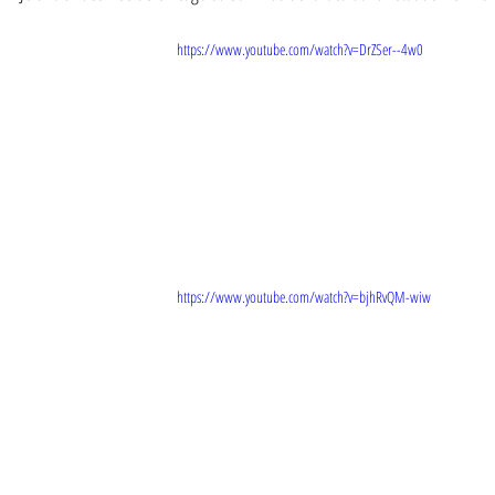
https://www.youtube.com/watch?v=DrZSer--4w0
https://www.youtube.com/watch?v=bjhRvQM-wiw