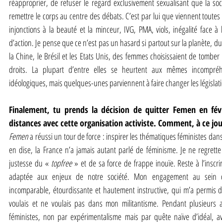
réapproprier, de refuser le regard exclusivement sexualisant que la soc
remettre le corps au centre des débats. C’est par lui que viennent toutes 
injonctions à la beauté et la minceur, IVG, PMA, viols, inégalité face 
d’action. Je pense que ce n’est pas un hasard si partout sur la planète, du
la Chine, le Brésil et les Etats Unis, des femmes choisissaient de tomber 
droits. La plupart d’entre elles se heurtent aux mêmes incompréhen
idéologiques, mais quelques-unes parviennent à faire changer les législat
Finalement, tu prends la décision de quitter Femen en févr
distances avec cette organisation activiste. Comment, à ce jou
Femen
 a réussi un tour de force : inspirer les thématiques féministes dans
en dise, la France n’a jamais autant parlé de féminisme. Je ne regrett
justesse du « 
topfree
 » et de sa force de frappe inouïe. Reste à l’inscr
adaptée aux enjeux de notre société. Mon engagement au sein
incomparable, étourdissante et hautement instructive, qui m’a permis de
voulais et ne voulais pas dans mon militantisme. Pendant plusieurs an
féministes, non par expérimentalisme mais par quête naïve d’idéal, av