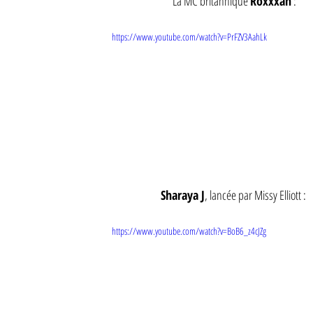
La MC britannique 
Roxxxan
 :
https://www.youtube.com/watch?v=PrFZV3AahLk
Sharaya J
, lancée par Missy Elliott : 
https://www.youtube.com/watch?v=BoB6_z4cJZg