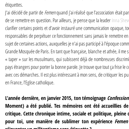
étiquettes.
J’ai décidé de partir de 
Femen
 quand j’ai réalisé que l’association était pa
de se remettre en question. Par ailleurs, je pense que la leader 
Inna She
clarifier certains points et d’avoir instauré une communication opaque, 
responsables de perpétuer ce fonctionnement sans jamais le remettre en ca
sujet de certaines actions, auxquelles je n’ai pas participé à l’époque comme
Grande Mosquée de Paris. En tant que française, blanche et athée, il me s
« taper » sur les musulmans, qui subissent déjà de nombreuses discrim
pays étrangers pour porter la bonne parole. Je trouve que tout ça frise le col
avec ces démarches. Il est plus intéressant à mon sens, de critiquer les pui
en France, l’Eglise catholique.
L'année dernière, en janvier 2015, ton témoignage 
Confessio
Moment) a été publié. Tes mémoires ont été accueillies de m
critique. Cette chronique intime, sociale et politique, pleine de
pour toi, une manière de sublimer ton expérience 
Femen