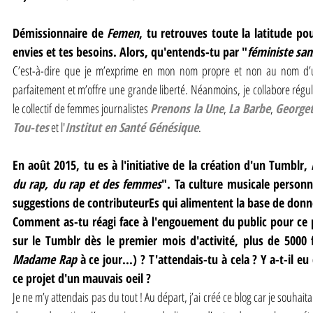
Démissionnaire de 
Femen
, tu retrouves toute la latitude pou
envies et tes besoins. Alors, qu'entends-tu par "
féministe san
C’est-à-dire que je m’exprime en mon nom propre et non au nom d’un
parfaitement et m’offre une grande liberté. Néanmoins, je collabore régul
le collectif de femmes journalistes 
Prenons la Une
, 
La Barbe
, 
Georget
Tou-tes
 et l'
Institut en Santé Génésique
.
En août 2015, tu es à l'initiative de la création d'un Tumblr, 
du rap, du rap et des femmes
". Ta culture musicale personne
suggestions de contributeurEs qui alimentent la base de donn
Comment as-tu réagi face à l'engouement du public pour ce pr
Madame Rap
 à ce jour...) ? T'attendais-tu à cela ? Y a-t-il e
ce projet d'un mauvais oeil ?
Je ne m’y attendais pas du tout ! Au départ, j’ai créé ce blog car je souhai