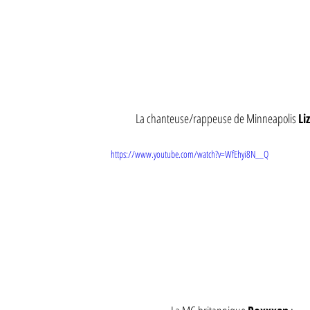
La chanteuse/rappeuse de Minneapolis 
Li
https://www.youtube.com/watch?v=WfEhyi8N__Q