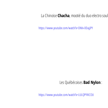
La Chinoise 
Chacha
, mootié du duo electro sou
https://www.youtube.com/watch?v=DMv-0DajjPY
 Les Québécoises 
Bad Nylon
 : 
https://www.youtube.com/watch?v=LULQPYlKCOU