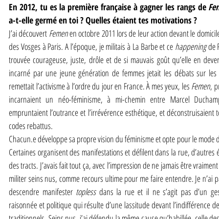
En 2012, tu es la première française à gagner les rangs de 
Fe
a-t-elle germé en toi ? Quelles étaient tes motivations ?
J’ai découvert
 Femen
 en octobre 2011 lors de leur action devant le domici
des Vosges à Paris. A l’époque, je militais à La Barbe et ce 
happening
 de 
trouvée courageuse, juste, drôle et de si mauvais goût qu’elle en deven
incarné par une jeune génération de femmes jetait les débats sur les 
remettait l’activisme à l’ordre du jour en France. À mes yeux, les 
Femen
, p
incarnaient un néo-féminisme, à mi-chemin entre Marcel Duchamp
empruntaient l’outrance et l’irrévérence esthétique, et déconstruisaient 
codes rebattus.
Chacun.e développe sa propre vision du féminisme et opte pour le mode d’a
Certaines organisent des manifestations et défilent dans la rue, d’autres é
des tracts. J’avais fait tout ça, avec l’impression de ne jamais être vraiment p
militer seins nus, comme recours ultime pour me faire entendre. Je n’ai 
descendre manifester 
topless
 dans la rue et il ne s’agit pas d’un ges
raisonnée et politique qui résulte d’une lassitude devant l’indifférence de
traditionnels. Seins nus, j’ai défendu la même cause qu’habillée, celle de