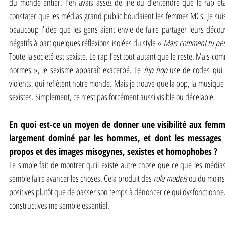
du monde entier. J’en avais assez de lire ou d’entendre que le rap ét
constater que les médias grand public boudaient les femmes MCs. Je suis ra
beaucoup l’idée que les gens aient envie de faire partager leurs découv
négatifs à part quelques réflexions isolées du style «
 Mais comment tu peux
Toute la société est sexiste. Le rap l’est tout autant que le reste. Mais co
normes », le sexisme apparaît exacerbé. Le 
hip hop
 use de codes qui l
violents, qui reflètent notre monde. Mais je trouve que la pop, la musique 
sexistes. Simplement, ce n’est pas forcément aussi visible ou décelable.
En quoi est-ce un moyen de donner une visibilité aux fem
largement dominé par les hommes, et dont les messages v
propos et des images misogynes, sexistes et homophobes ?
Le simple fait de montrer qu’il existe autre chose que ce que les média
semble faire avancer les choses. Cela produit des 
role models
 ou du moins 
positives plutôt que de passer son temps à dénoncer ce qui dysfonctionne. S
constructives me semble essentiel.