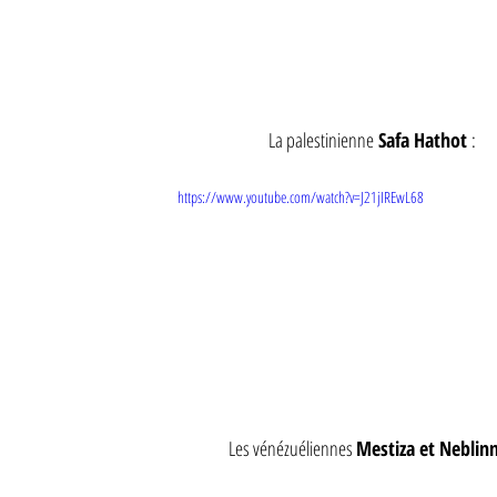
La palestinienne
 Safa Hathot 
:
https://www.youtube.com/watch?v=J21jIREwL68
Les vénézuéliennes 
Mestiza et Neblin